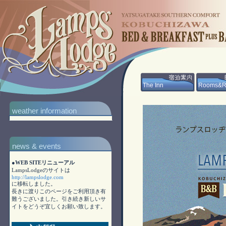
The Inn
Rooms&R
weather information
news & events
●WEB SITEリニューアル
LampsLodgeのサイトは
http://lampslodge.com
に移転しました。
長きに渡りこのページをご利用頂き有
難うございました。引き続き新しいサ
イトをどうぞ宜しくお願い致します。