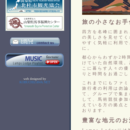
旅の小さなお手
四方を名峰に囲まれ
の美しさを見せてく
やすく気軽に利用で
に。
都心からわずか2時
けていた自然環境。
こに暮らす人々の優
りと時間をお過ごし
web designed by
KOBUCHIZAWA.NET
これまでにもファミ
旅行者の利用は勿論
て、グループで集ま
して、馬術競技参加
えている方の拠点と
おります。
豊富な地元のお