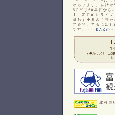
Lamps Lodge
があります。会話が
BGMは60年代か
す。定期的にライブ
思わず小淵沢に来た
アを開けて表に出れ
です。>>>
BARの
北杜市