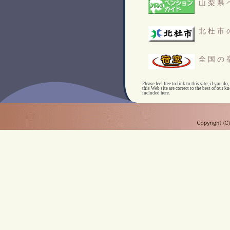
山梨県
北杜市
全国の
Please feel free to link to this site; if you
this Web site are correct to the best of our 
included here.